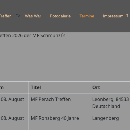
">
reffen
Was War
Fotogalerie
Termine
Impressum
um
Titel
Ort
 08. August
MF Perach Treffen
Leonberg, 84533
Deutschland
 08. August
MF Ronsberg 40 Jahre
Langenberg