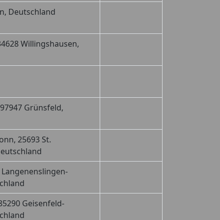
n, Deutschland
34628 Willingshausen,
 97947 Grünsfeld,
onn, 25693 St.
Deutschland
5 Langenenslingen-
schland
85290 Geisenfeld-
schland