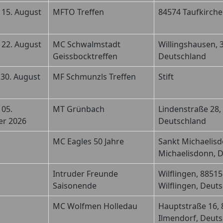
 15. August
MFTO Treffen
84574 Taufkirche
 22. August
MC Schwalmstadt
Willingshausen, 
Geissbocktreffen
Deutschland
 30. August
MF Schmunzls Treffen
Stift
 05.
MT Grünbach
Lindenstraße 28,
r 2026
Deutschland
MC Eagles 50 Jahre
Sankt Michaelisd
Michaelisdonn, 
Intruder Freunde
Wilflingen, 8851
Saisonende
Wilflingen, Deut
MC Wolfmen Holledau
Hauptstraße 16, 
Ilmendorf, Deut