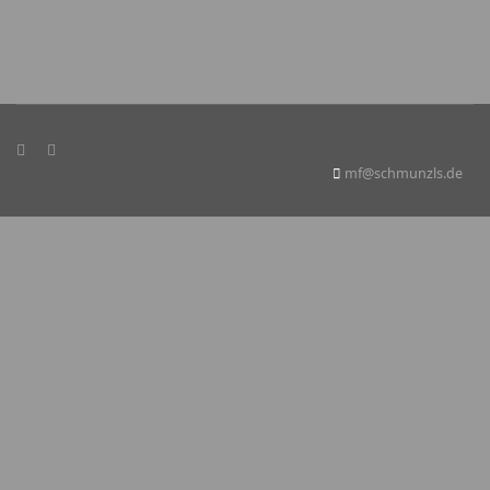
mf@schmunzls.de