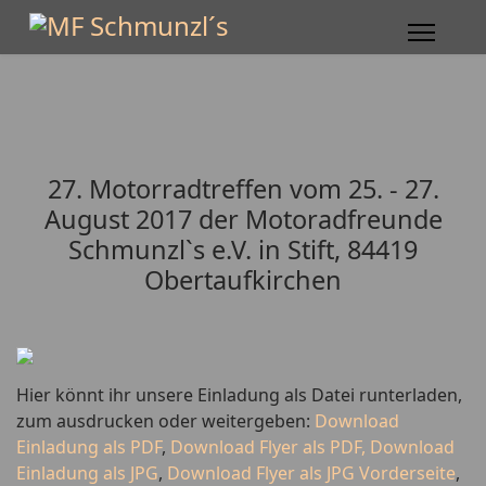
27. Motorradtreffen vom 25. - 27.
August 2017 der Motoradfreunde
Schmunzl`s e.V. in Stift, 84419
Obertaufkirchen
Hier könnt ihr unsere Einladung als Datei runterladen,
zum ausdrucken oder weitergeben:
Download
Einladung als PDF
,
Download Flyer als PDF,
Download
Einladung als JPG
,
Download Flyer als JPG Vorderseite
,